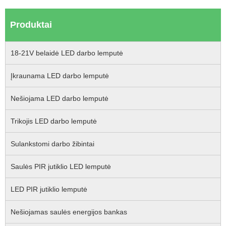
Produktai
18-21V belaidė LED darbo lemputė
Įkraunama LED darbo lemputė
Nešiojama LED darbo lemputė
Trikojis LED darbo lemputė
Sulankstomi darbo žibintai
Saulės PIR jutiklio LED lemputė
LED PIR jutiklio lemputė
Nešiojamas saulės energijos bankas