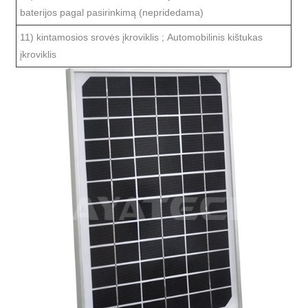
baterijos pagal pasirinkimą (nepridedama)
11) kintamosios srovės įkroviklis ; Automobilinis kištukas
įkroviklis