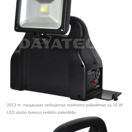
2013 m. naujausias nešiojamas maitinimo paleidimas su 20 W
LED darbo šviesos keitiklio paleidikliu