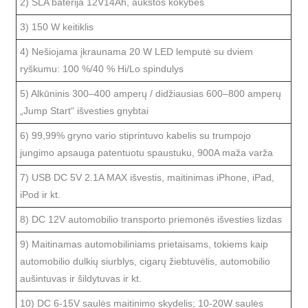
2) SLA baterija 12V14Ah, aukštos kokybės
3) 150 W keitiklis
4) Nešiojama įkraunama 20 W LED lemputė su dviem
ryškumu: 100 %/40 % Hi/Lo spindulys
5) Alkūninis 300–400 amperų / didžiausias 600–800 amperų
„Jump Start“ išvesties gnybtai
6) 99,99% gryno vario stiprintuvo kabelis su trumpojo
jungimo apsauga patentuotu spaustuku, 900A maža varža
7) USB DC 5V 2.1A MAX išvestis, maitinimas iPhone, iPad,
iPod ir kt.
8) DC 12V automobilio transporto priemonės išvesties lizdas
9) Maitinamas automobiliniams prietaisams, tokiems kaip
automobilio dulkių siurblys, cigarų žiebtuvėlis, automobilio
aušintuvas ir šildytuvas ir kt.
10) DC 6-15V saulės maitinimo skydelis; 10-20W saulės