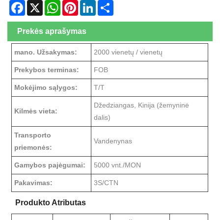
Facebook
X
WhatsApp
Pinterest
LinkedIn
Share
Prekės aprašymas
mano. Užsakymas:
2000 vienetų / vienetų
Prekybos terminas:
FOB
Mokėjimo sąlygos:
T/T
Džedziangas, Kinija (žemyninė
Kilmės vieta:
dalis)
Transporto
Vandenynas
priemonės:
Gamybos pajėgumai:
5000 vnt./MON
Pakavimas:
3S/CTN
Produkto Atributas