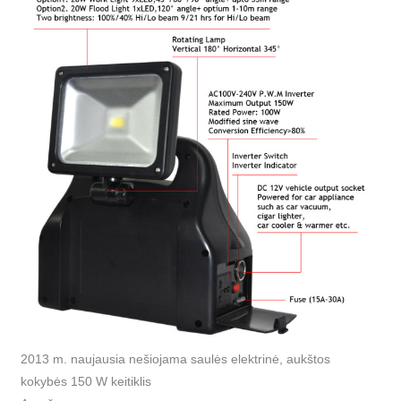
2013 m. naujausia nešiojama saulės elektrinė, aukštos
kokybės 150 W keitiklis