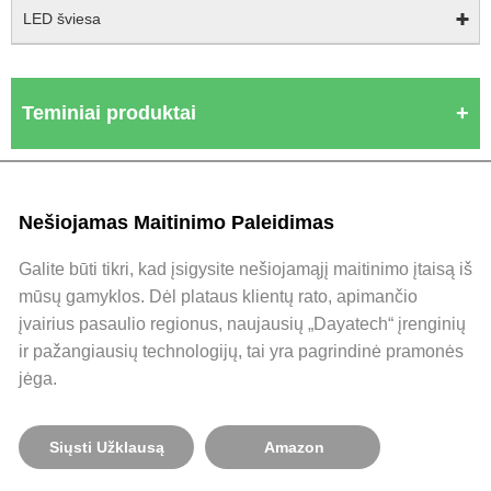
LED šviesa
Teminiai produktai
Nešiojamas Maitinimo Paleidimas
Galite būti tikri, kad įsigysite nešiojamąjį maitinimo įtaisą iš
mūsų gamyklos. Dėl plataus klientų rato, apimančio
įvairius pasaulio regionus, naujausių „Dayatech“ įrenginių
ir pažangiausių technologijų, tai yra pagrindinė pramonės
jėga.
Siųsti Užklausą
Amazon