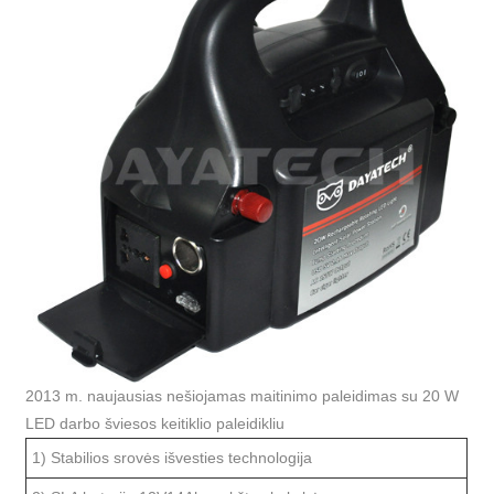
2013 m. naujausias nešiojamas maitinimo paleidimas su 20 W
LED darbo šviesos keitiklio paleidikliu
1) Stabilios srovės išvesties technologija