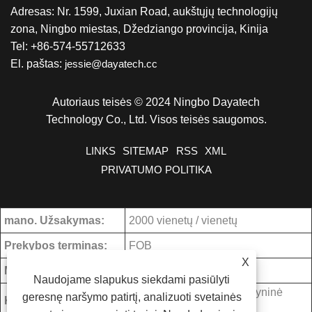
Adresas: Nr. 1599, Juxian Road, aukštųjų technologijų
zona, Ningbo miestas, Džedziango provincija, Kinija
Tel: +86-574-55712633
El. paštas:
jessie@dayatech.cc
Autoriaus teisės © 2024 Ningbo Dayatech
Technology Co., Ltd. Visos teisės saugomos.
LINKS
SITEMAP
RSS
XML
PRIVATUMO POLITIKA
mano. Užsakymas:
2000 vienetų / vienetų
Prekybos terminas:
FOB
X
Mokėjimo sąlygos:
T/T
Naudojame slapukus siekdami pasiūlyti
Džedziangas, Kinija (žemyninė
geresnę naršymo patirtį, analizuoti svetainės
Kilmės vieta:
dalis)