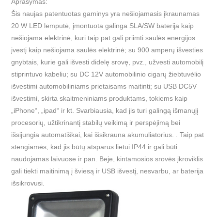
Aprašymas:
Šis naujas patentuotas gaminys yra nešiojamasis įkraunamas
20 W LED lemputė, įmontuota galinga SLA/SW baterija kaip
nešiojama elektrinė, kuri taip pat gali priimti saulės energijos
įvestį kaip nešiojama saulės elektrinė; su 900 amperų išvesties
gnybtais, kurie gali išvesti didelę srovę, pvz., užvesti automobilį
stiprintuvo kabeliu; su DC 12V automobilinio cigarų žiebtuvėlio
išvestimi automobiliniams prietaisams maitinti; su USB DC5V
išvestimi, skirta skaitmeniniams produktams, tokiems kaip
„iPhone“, „ipad“ ir kt. Svarbiausia, kad jis turi galingą išmanųjį
procesorių, užtikrinantį stabilų veikimą ir perspėjimą bei
išsijungia automatiškai, kai išsikrauna akumuliatorius. . Taip pat
stengiamės, kad jis būtų atsparus lietui IP44 ir gali būti
naudojamas laivuose ir pan. Beje, kintamosios srovės įkroviklis
gali tiekti maitinimą į šviesą ir USB išvestį, nesvarbu, ar baterija
išsikrovusi.