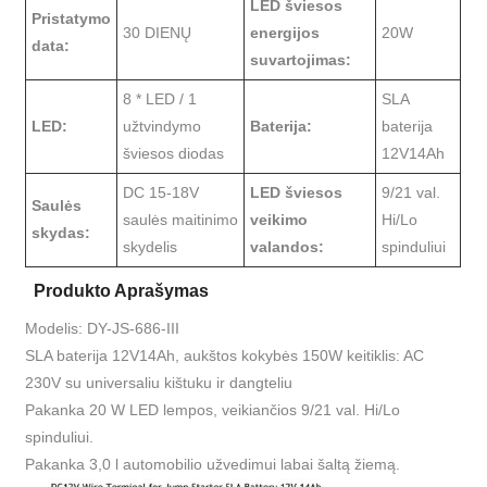
LED šviesos
Pristatymo
30 DIENŲ
energijos
20W
data:
suvartojimas:
8 * LED / 1
SLA
LED:
užtvindymo
Baterija:
baterija
šviesos diodas
12V14Ah
DC 15-18V
LED šviesos
9/21 val.
Saulės
saulės maitinimo
veikimo
Hi/Lo
skydas:
skydelis
valandos:
spinduliui
Produkto Aprašymas
Modelis: DY-JS-686-III
SLA baterija 12V14Ah, aukštos kokybės 150W keitiklis: AC
230V su universaliu kištuku ir dangteliu
Pakanka 20 W LED lempos, veikiančios 9/21 val. Hi/Lo
spinduliui.
Pakanka 3,0 l automobilio užvedimui labai šaltą žiemą.