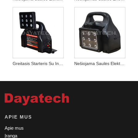
Greitasis Starteris Su Inverterio Jėgaine
Nešiojama Saulės Elektrinės Inverterio LED Lemputė
APIE MUS
Apie mus
Įranga