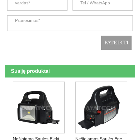
Susiję produktai
Nešiojama Saulės Elektrinės Inverterio LED Darbo Lemputė
Nešiojamas Saulės Energijos Banko Paleidiklis