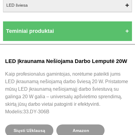
LED šviesa
Teminiai produktai
LED Įkraunama Nešiojama Darbo Lemputė 20W
Kaip profesionalus gamintojas, norėtume pateikti jums
LED įkraunamą nešiojamą darbo šviesą 20 W. Pristatome
mūsų LED įkraunamą nešiojamąjį darbo šviestuvą su
galinga 20 W galia – universalų apšvietimo sprendimą,
skirtą jūsų darbo vietai patoginti ir efektyvinti.
Modelis:33.DY-306B
Siųsti Užklausą
Amazon