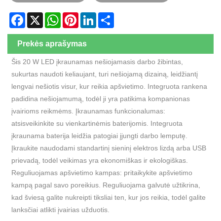
Facebook
X
WhatsApp
Pinterest
LinkedIn
Share
Prekės aprašymas
Šis 20 W LED įkraunamas nešiojamasis darbo žibintas,
sukurtas naudoti keliaujant, turi nešiojamą dizainą, leidžiantį
lengvai nešiotis visur, kur reikia apšvietimo. Integruota rankena
padidina nešiojamumą, todėl ji yra patikima kompanionas
įvairioms reikmėms. Įkraunamas funkcionalumas:
atsisveikinkite su vienkartinėmis baterijomis. Integruota
įkraunama baterija leidžia patogiai įjungti darbo lemputę.
Įkraukite naudodami standartinį sieninį elektros lizdą arba USB
prievadą, todėl veikimas yra ekonomiškas ir ekologiškas.
Reguliuojamas apšvietimo kampas: pritaikykite apšvietimo
kampą pagal savo poreikius. Reguliuojama galvutė užtikrina,
kad šviesą galite nukreipti tiksliai ten, kur jos reikia, todėl galite
lanksčiai atlikti įvairias užduotis.