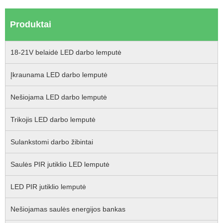
Produktai
18-21V belaidė LED darbo lemputė
Įkraunama LED darbo lemputė
Nešiojama LED darbo lemputė
Trikojis LED darbo lemputė
Sulankstomi darbo žibintai
Saulės PIR jutiklio LED lemputė
LED PIR jutiklio lemputė
Nešiojamas saulės energijos bankas