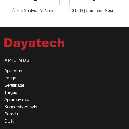
Žalios Spalvos Nešiojamas Įkraunamas 10 W LED Darbinis Šviestuvas
40 LED Įkraunama Nešiojama Darbo Lemputė
APIE MUS
Apie mus
Įranga
Sertifikatai
Turgus
Aptarnavimas
Kooperatyvo byla
Paroda
DUK