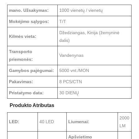
mano. Užsakymas:
1000 vienetų / vienetų
Mokėjimo sąlygos:
T/T
Džedziangas, Kinija (žemyninė
Kilmės vieta:
dalis)
Transporto
Vandenynas
priemonės:
Gamybos pajėgumai:
5000 vnt./MON
Pakavimas:
8 PCS/CTN
Pristatymo data:
30 DIENŲ
Produkto Atributas
2000
LED:
40 LED
Liumenai:
LM
Apšvietimo