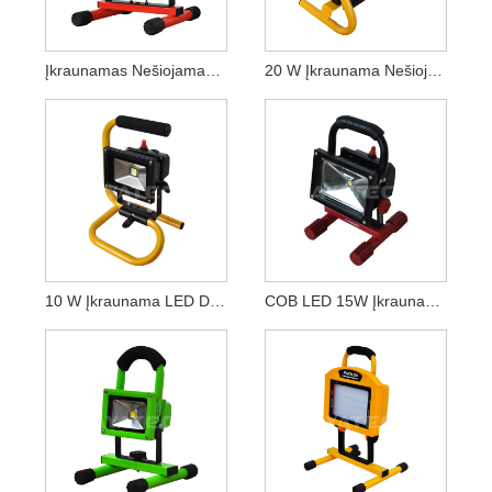
Įkraunamas Nešiojamasis LED Darbas Potvynio Šviesa 20W
20 W Įkraunama Nešiojama LED Darbo Lemputė
10 W Įkraunama LED Darbo Lemputė
COB LED 15W Įkraunama Nešiojama LED Darbo Lemputė