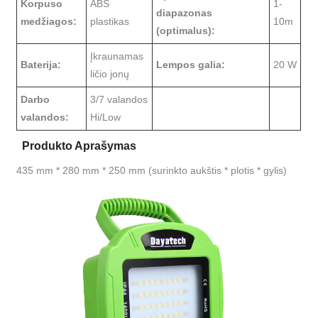
Korpuso
ABS
1-
diapazonas
medžiagos:
plastikas
10m
(optimalus):
Įkraunamas
Baterija:
Lempos galia:
20 W
ličio jonų
Darbo
3/7 valandos
valandos:
Hi/Low
Produkto Aprašymas
435 mm * 280 mm * 250 mm (surinkto aukštis * plotis * gylis)